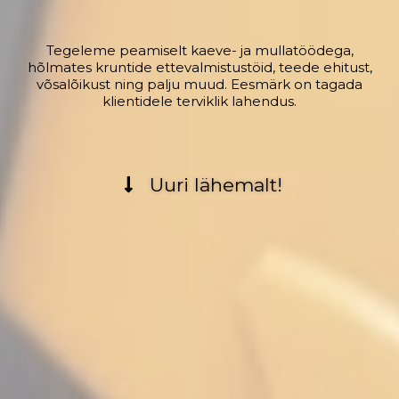
Tegeleme peamiselt kaeve- ja mullatöödega,
hõlmates kruntide ettevalmistustöid, teede ehitust,
võsalõikust ning palju muud. Eesmärk on tagada
klientidele terviklik lahendus.
Uuri lähemalt!